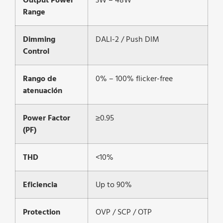
Output Power
3W – 48W
Range
Dimming
DALI-2 / Push DIM
Control
Rango de
0% – 100% flicker-free
atenuación
Power Factor
≥0.95
(PF)
THD
<10%
Eficiencia
Up to 90%
Protection
OVP / SCP / OTP