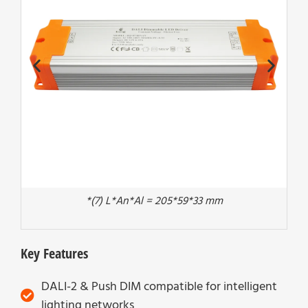
*(7) L*An*Al = 205*59*33 mm
Key Features
DALI-2 & Push DIM compatible for intelligent
lighting networks