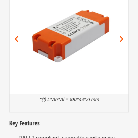
*(1) L*An*Al = 100*43*21 mm
Key Features
DALI-2 compliant, compatible with major