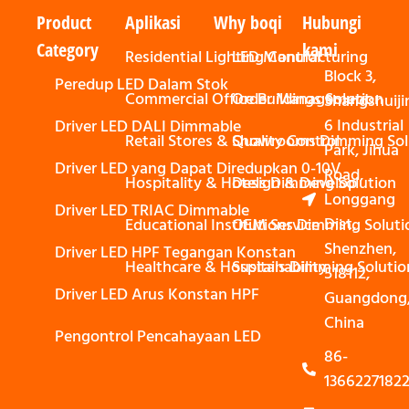
Product
Aplikasi
Why boqi
Hubungi
Category
kami
Residential Lighting Control
LED Manufacturing
Block 3,
Peredup LED Dalam Stok
Commercial Office Buildings Solution
Order Management
Shangshuiji
6 Industrial
Driver LED DALI Dimmable
Retail Stores & Showrooms Dimming Sol
Quality Control
Park, Jihua
Driver LED yang Dapat Diredupkan 0-10V
Road,
Hospitality & Hotels Dimming Solution
Design & Develop
Longgang
Driver LED TRIAC Dimmable
Dist,
Educational Institutions Dimming Soluti
OEM Service
Shenzhen,
Driver LED HPF Tegangan Konstan
Healthcare & Hospitals Dimming Solutio
Sustainability
518112,
Driver LED Arus Konstan HPF
Guangdong
China
Pengontrol Pencahayaan LED
86-
1366227182