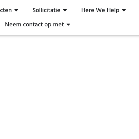
cten
Sollicitatie
Here We Help
Neem contact op met
a van goede kwaliteit krijgt?
2021