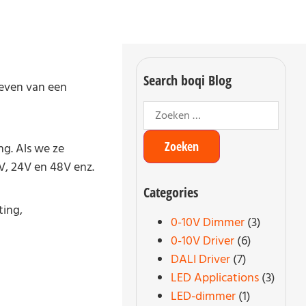
Search boqi Blog
 leven van een
g. Als we ze
2V, 24V en 48V enz.
Categories
ting,
0-10V Dimmer
(3)
0-10V Driver
(6)
DALI Driver
(7)
LED Applications
(3)
LED-dimmer
(1)