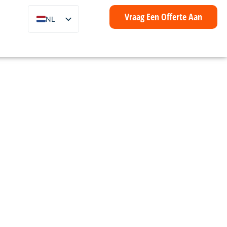
Vraag Een Offerte Aan
NL
EN
ZH
FR
IT
DE
ES
PT
AR
ID
SV