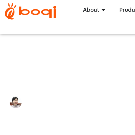
About
Produ
Hoe u een LED-stuurprogramm
Write By:
Zoe Zhu
Last Update:
9 december 