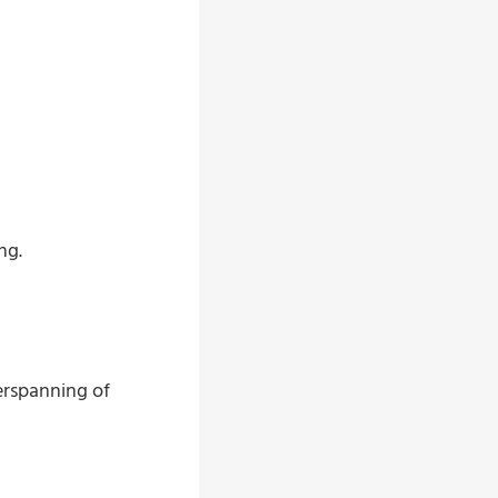
ng.
erspanning of