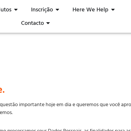
dutos
Inscrição
Here We Help
Contacto
e.
questão importante hoje em dia e queremos que você apro
gemos.
mo processamos seus Dados Pessoais, as finalidades para a