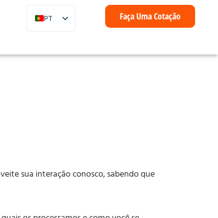
Faça Uma Cotação
PT
EN
ZH
FR
IT
DE
ES
AR
ID
NL
veite sua interação conosco, sabendo que
SV
s quais os processamos e como você se