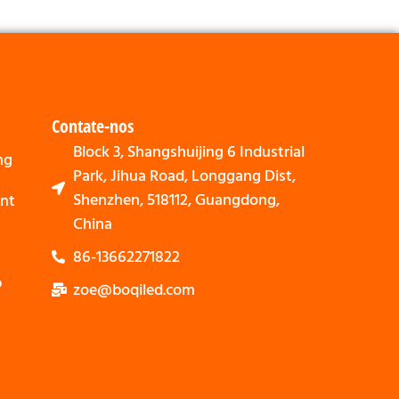
Contate-nos
Block 3, Shangshuijing 6 Industrial
ng
Park, Jihua Road, Longgang Dist,
Shenzhen, 518112, Guangdong,
nt
China
86-13662271822
p
zoe@boqiled.com
Svenska
Nederlands
Bahasa Indonesia
العربية