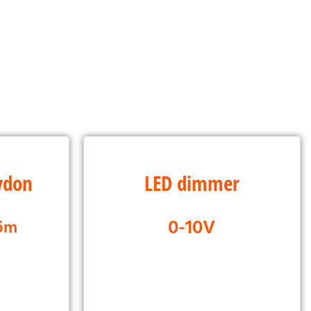
LED-
LED dimmer
vdon
LED dimmer
TRIAC
0-10V
röm
ning