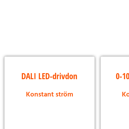
DALI Dimbar LED-
0-1
DALI LED-drivdon
0-1
drivrutin
Konstant ström
Ko
Konstant spänning
Kon