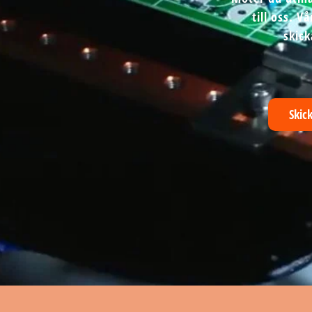
till oss. 
skick
Skic