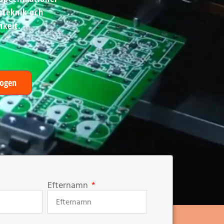
pteknik och
nkelt.
logen
Efternamn