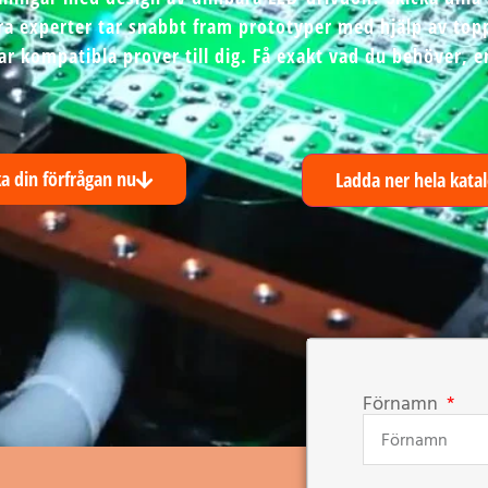
Våra experter tar snabbt fram prototyper med hjälp av top
ar kompatibla prover till dig. Få exakt vad du behöver, e
ka din förfrågan nu
Ladda ner hela kata
Förnamn