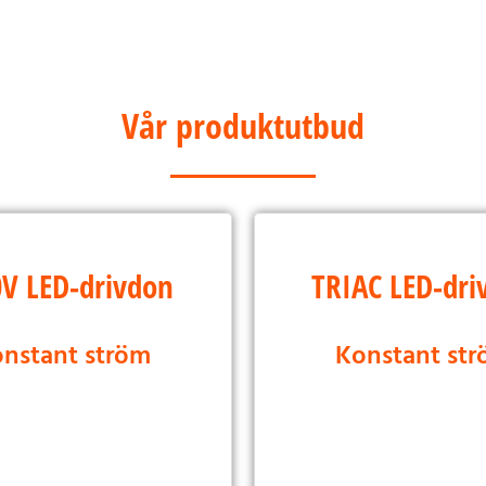
Vår produktutbud
0V Dimbar LED-
TRIAC dimbar 
0V LED-drivdon
TRIAC LED-dri
drivrutin
drivrutin
nstant ström
Konstant st
stant spänning
Konstant spän