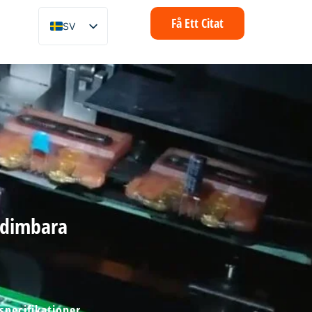
Få Ett Citat
SV
EN
ZH
FR
IT
DE
ES
PT
AR
r dimbara
ID
NL
pecifikationer