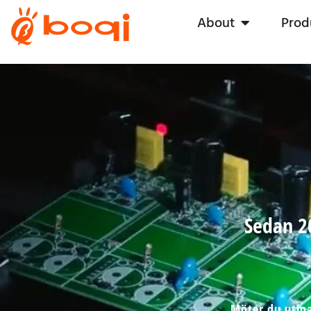
About
Prod
Sedan 20
Möter du utma