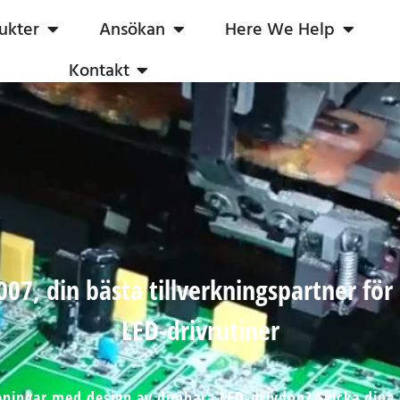
ukter
Ansökan
Here We Help
Kontakt
07, din bästa tillverkningspartner fö
LED-drivrutiner
ningar med design av dimbara LED-drivdon? Skicka dina s