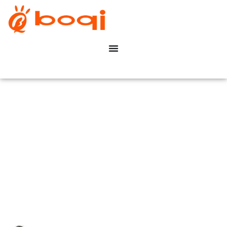
Hoe beïnvloedt 0-10V
dimmen de
verlichtingsprestaties van
uw faciliteit?