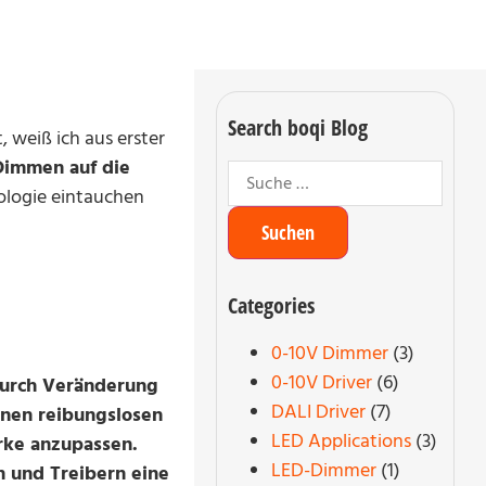
Search boqi Blog
 weiß ich aus erster
Dimmen auf die
nologie eintauchen
Categories
0-10V Dimmer
(3)
0-10V Driver
(6)
durch Veränderung
DALI Driver
(7)
inen reibungslosen
LED Applications
(3)
rke anzupassen.
LED-Dimmer
(1)
 und Treibern eine