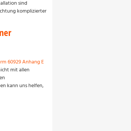
llation sind
ichtung komplizierter
ner
orm 60929 Anhang E
cht mit allen
len
en kann uns helfen,