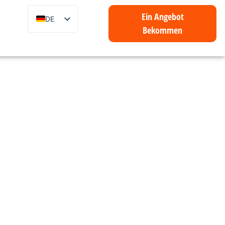
Ein Angebot
DE
Bekommen
EN
ZH
FR
IT
ES
PT
AR
ID
NL
SV