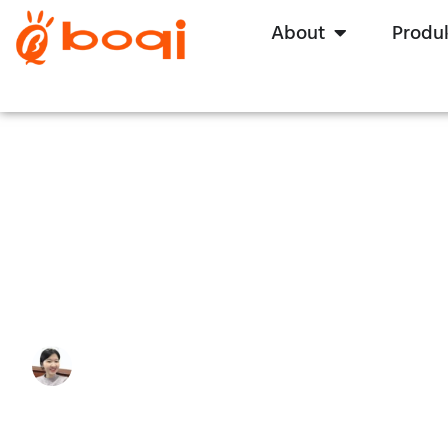
About
Produ
Wie wirkt sich die 0-10V-Di
Beleuchtungsleistung Ihrer Ei
Write By:
Zoe Zhu
Last Update:
Juli 5, 2024