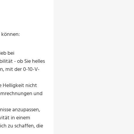
n können:
ieb bei
lität - ob Sie helles
n, mit der 0-10-V-
 Helligkeit nicht
tromrechnungen und
fnisse anzupassen,
ität in einem
ch zu schaffen, die