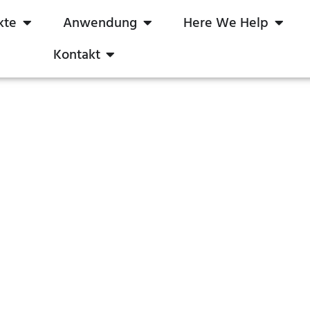
kte
Anwendung
Here We Help
Kontakt
mmung auf die
nrichtung aus?