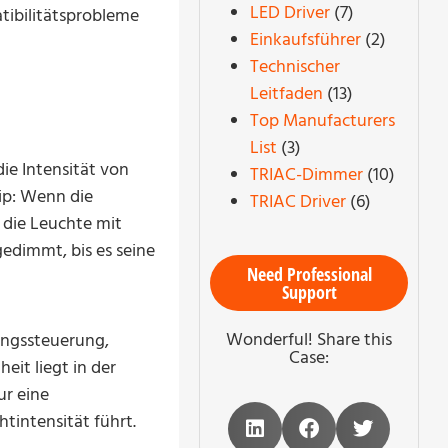
LED Driver
(7)
tibilitätsprobleme
Einkaufsführer
(2)
Technischer
Leitfaden
(13)
Top Manufacturers
List
(3)
e Intensität von
TRIAC-Dimmer
(10)
ip: Wenn die
TRIAC Driver
(6)
 die Leuchte mit
gedimmt, bis es seine
Need Professional
Support
Wonderful! Share this
ungssteuerung,
Case:
eit liegt in der
ur eine
tintensität führt.