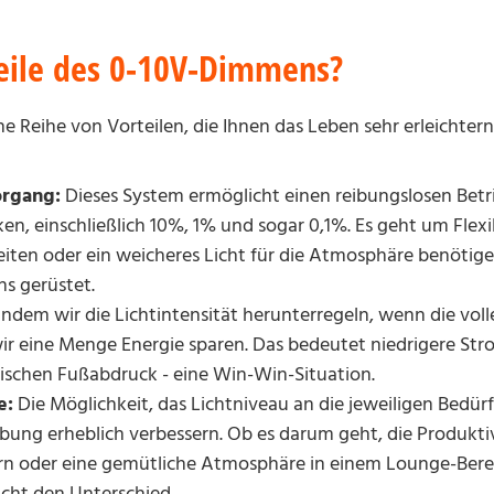
teile des 0-10V-Dimmens?
 Reihe von Vorteilen, die Ihnen das Leben sehr erleichter
rgang:
Dieses System ermöglicht einen reibungslosen Betr
n, einschließlich 10%, 1% und sogar 0,1%. Es geht um Flexibi
rbeiten oder ein weicheres Licht für die Atmosphäre benötige
s gerüstet.
Indem wir die Lichtintensität herunterregeln, wenn die volle
ir eine Menge Energie sparen. Das bedeutet niedrigere S
ischen Fußabdruck - eine Win-Win-Situation.
e:
Die Möglichkeit, das Lichtniveau an die jeweiligen Bedür
ng erheblich verbessern. Ob es darum geht, die Produktiv
ern oder eine gemütliche Atmosphäre in einem Lounge-Berei
cht den Unterschied.