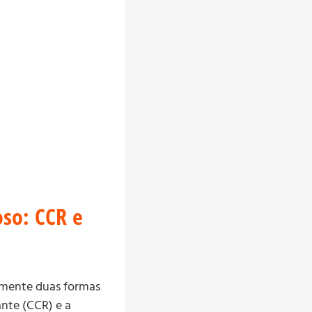
oso: CCR e
camente duas formas
nte (CCR) e a