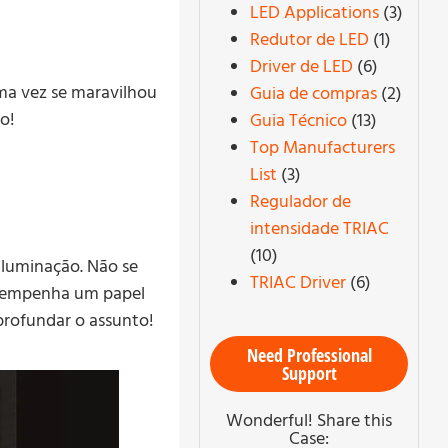
LED Applications
(3)
Redutor de LED
(1)
Driver de LED
(6)
ma vez se maravilhou
Guia de compras
(2)
o!
Guia Técnico
(13)
Top Manufacturers
List
(3)
Regulador de
intensidade TRIAC
(10)
iluminação. Não se
TRIAC Driver
(6)
desempenha um papel
profundar o assunto!
Need Professional
Support
Wonderful! Share this
Case: