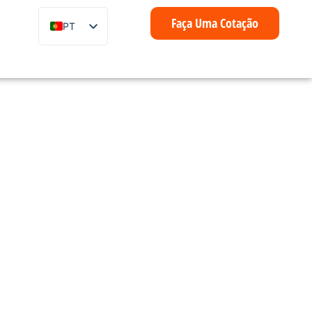
Faça Uma Cotação
PT
EN
ZH
FR
IT
DE
ES
Um
AR
ID
NL
SV