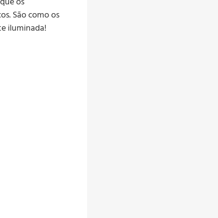
 que os
cos. São como os
te iluminada!