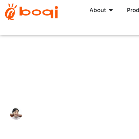
About
Pro
Explorando o escurecimento
guia abrangente
Write By:
Zoe Zhu
Last Update:
4 de julho de