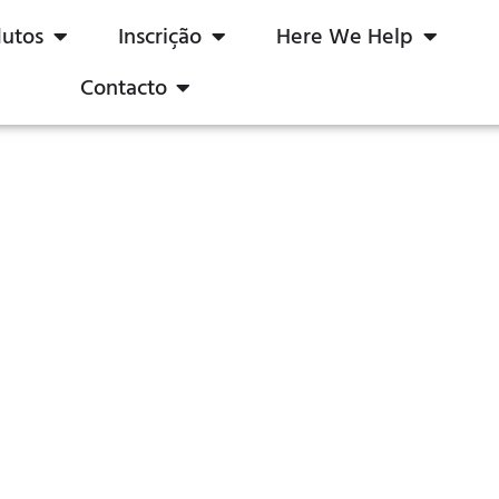
dutos
Inscrição
Here We Help
Contacto
 PWM em acionadores de LED: 
 2023