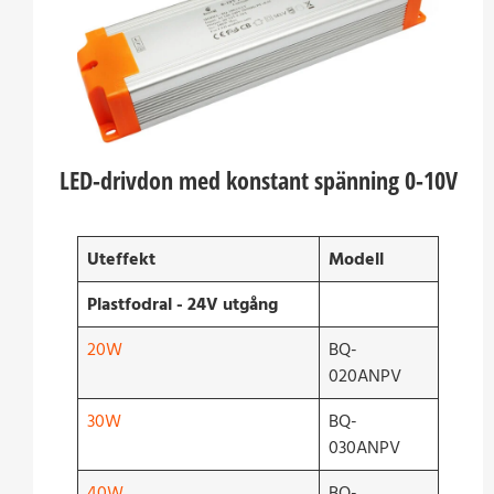
LED-drivdon med konstant spänning 0-10V
Uteffekt
Modell
Plastfodral - 24V utgång
20W
BQ-
020ANPV
30W
BQ-
030ANPV
40W
BQ-