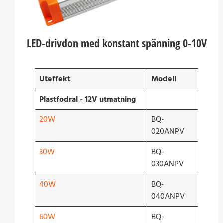
LED-drivdon med konstant spänning 0-10V
Uteffekt
Modell
Plastfodral - 12V utmatning
20W
BQ-
020ANPV
30W
BQ-
030ANPV
40W
BQ-
040ANPV
60W
BQ-