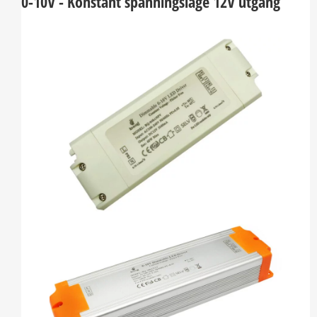
0-10V - Konstant spänningsläge 12V utgång