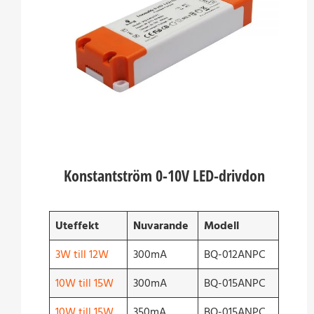
Konstantström 0-10V LED-drivdon
Uteffekt
Nuvarande
Modell
3W till 12W
300mA
BQ-012ANPC
10W till 15W
300mA
BQ-015ANPC
10W till 15W
350mA
BQ-015ANPC