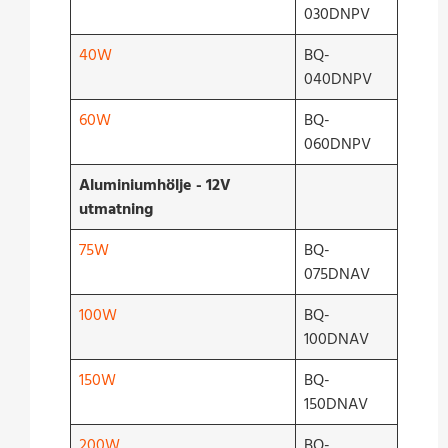
030DNPV
40W
BQ-
040DNPV
60W
BQ-
060DNPV
Aluminiumhölje - 12V
utmatning
75W
BQ-
075DNAV
100W
BQ-
100DNAV
150W
BQ-
150DNAV
200W
BQ-