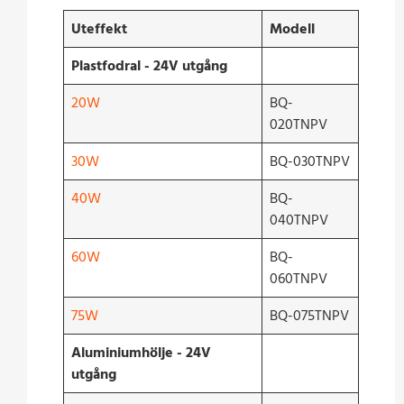
Uteffekt
Modell
Plastfodral - 24V utgång
20W
BQ-
020TNPV
30W
BQ-030TNPV
40W
BQ-
040TNPV
60W
BQ-
060TNPV
75W
BQ-075TNPV
Aluminiumhölje - 24V
utgång