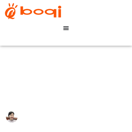
Dimbara LED-drivrutiner
Ultimate Köpguide 2022
Write By:
Zoe Zhu
Last Update:
7 oktober 2022