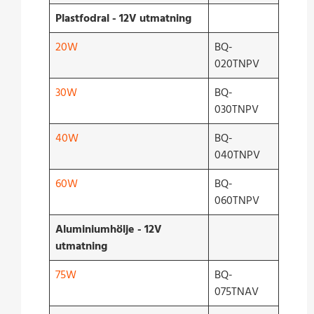
Plastfodral - 12V utmatning
20W
BQ-
020TNPV
30W
BQ-
030TNPV
40W
BQ-
040TNPV
60W
BQ-
060TNPV
Aluminiumhölje - 12V
utmatning
75W
BQ-
075TNAV