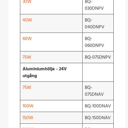
30W
BQ-
030DNPV
40W
BQ-
040DNPV
60W
BQ-
060DNPV
75W
BQ-075DNPV
Aluminiumhölje - 24V
utgång
75W
BQ-
075DNAV
100W
BQ-100DNAV
150W
BQ-150DNAV